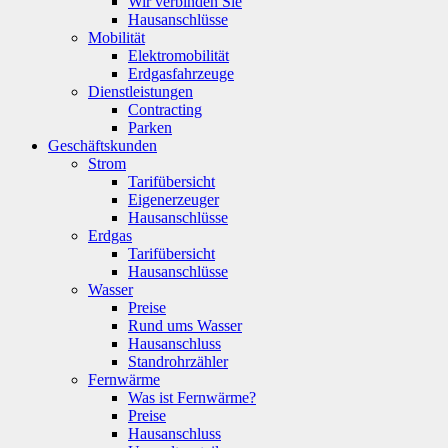
Wir verbinden Sie
Hausanschlüsse
Mobilität
Elektromobilität
Erdgasfahrzeuge
Dienstleistungen
Contracting
Parken
Geschäftskunden
Strom
Tarifübersicht
Eigenerzeuger
Hausanschlüsse
Erdgas
Tarifübersicht
Hausanschlüsse
Wasser
Preise
Rund ums Wasser
Hausanschluss
Standrohrzähler
Fernwärme
Was ist Fernwärme?
Preise
Hausanschluss