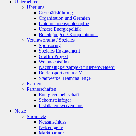
Unternehmen
Über uns
Geschäftsführung
Organisation und Gremien
Unternehmensphilosophie
Unsere Energiepolitik
Beteiligungen / Kooperationen
Verantwortung / Soziales
Sponsoring
Soziales Engagement
Graffiti-Projekt
Weihnachtsfilm
Nachhaltigkeitsprojekt "Bienenweiden"
Betriebsportverein e.V.
Stadtwerke-Teamchallenge
Karriere
Partnerschaften
Energiegemeinschaft
Schornsteinfeger
Installateursverzeichnis
Netze
Stromnetz
Netzanschluss
Netzentgelte
Marktpartner