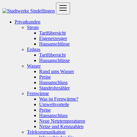
Privatkunden
Strom
Tarifübersicht
Eigenerzeuger
Hausanschlüsse
Erdgas
Tarifübersicht
Hausanschlüsse
Wasser
Rund ums Wasser
Preise
Hausanschluss
Standrohrzähler
Fernwärme
Was ist Fernwärme?
Umweltvorteile
Preise
Hausanschluss
Neue Netztemperaturen
Netze und Kennzahlen
Telekommunikation