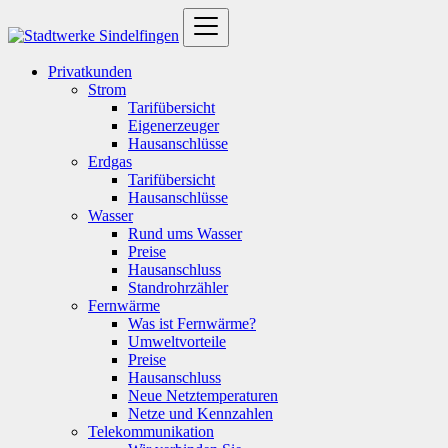
Privatkunden
Strom
Tarifübersicht
Eigenerzeuger
Hausanschlüsse
Erdgas
Tarifübersicht
Hausanschlüsse
Wasser
Rund ums Wasser
Preise
Hausanschluss
Standrohrzähler
Fernwärme
Was ist Fernwärme?
Umweltvorteile
Preise
Hausanschluss
Neue Netztemperaturen
Netze und Kennzahlen
Telekommunikation