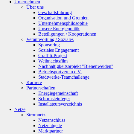
Unternehmen
Über uns
Geschäftsführung
Organisation und Gremien
Unternehmensphilosophie
Unsere Energiepolitik
Beteiligungen / Kooperationen
Verantwortung / Soziales
Sponsoring
Soziales Engagement
Graffiti-Projekt
Weihnachtsfilm
Nachhaltigkeitsprojekt "Bienenweiden"
Betriebsportverein e.V.
Stadtwerke-Teamchallenge
Karriere
Partnerschaften
Energiegemeinschaft
Schornsteinfeger
Installateursverzeichnis
Netze
Stromnetz
Netzanschluss
Netzentgelte
Marktpartner