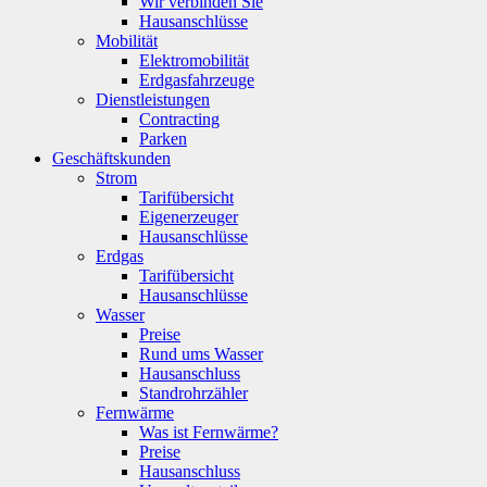
Wir verbinden Sie
Hausanschlüsse
Mobilität
Elektromobilität
Erdgasfahrzeuge
Dienstleistungen
Contracting
Parken
Geschäftskunden
Strom
Tarifübersicht
Eigenerzeuger
Hausanschlüsse
Erdgas
Tarifübersicht
Hausanschlüsse
Wasser
Preise
Rund ums Wasser
Hausanschluss
Standrohrzähler
Fernwärme
Was ist Fernwärme?
Preise
Hausanschluss