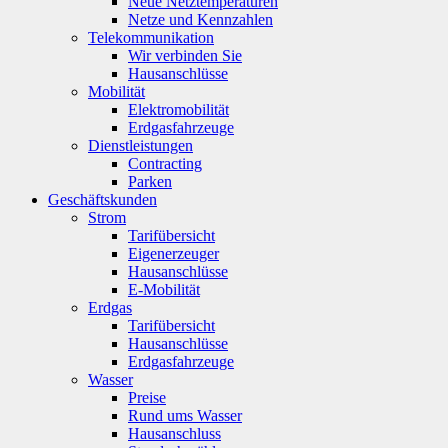
Neue Netztemperaturen
Netze und Kennzahlen
Telekommunikation
Wir verbinden Sie
Hausanschlüsse
Mobilität
Elektromobilität
Erdgasfahrzeuge
Dienstleistungen
Contracting
Parken
Geschäftskunden
Strom
Tarifübersicht
Eigenerzeuger
Hausanschlüsse
E-Mobilität
Erdgas
Tarifübersicht
Hausanschlüsse
Erdgasfahrzeuge
Wasser
Preise
Rund ums Wasser
Hausanschluss