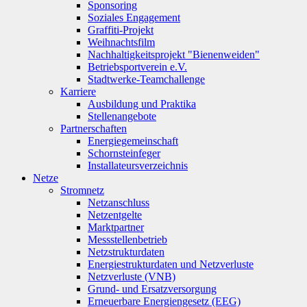
Sponsoring
Soziales Engagement
Graffiti-Projekt
Weihnachtsfilm
Nachhaltigkeitsprojekt "Bienenweiden"
Betriebsportverein e.V.
Stadtwerke-Teamchallenge
Karriere
Ausbildung und Praktika
Stellenangebote
Partnerschaften
Energiegemeinschaft
Schornsteinfeger
Installateursverzeichnis
Netze
Stromnetz
Netzanschluss
Netzentgelte
Marktpartner
Messstellenbetrieb
Netzstrukturdaten
Energiestrukturdaten und Netzverluste
Netzverluste (VNB)
Grund- und Ersatzversorgung
Erneuerbare Energiengesetz (EEG)