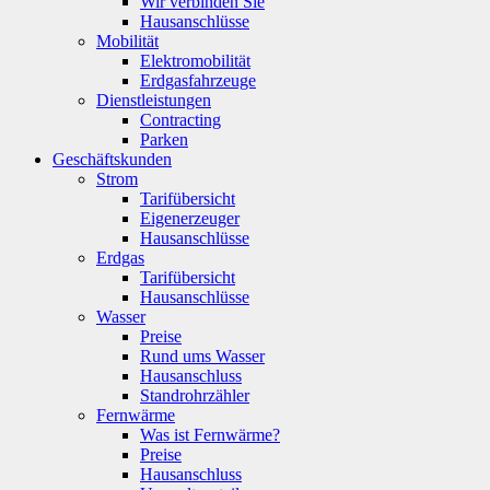
Wir verbinden Sie
Hausanschlüsse
Mobilität
Elektromobilität
Erdgasfahrzeuge
Dienstleistungen
Contracting
Parken
Geschäftskunden
Strom
Tarifübersicht
Eigenerzeuger
Hausanschlüsse
Erdgas
Tarifübersicht
Hausanschlüsse
Wasser
Preise
Rund ums Wasser
Hausanschluss
Standrohrzähler
Fernwärme
Was ist Fernwärme?
Preise
Hausanschluss