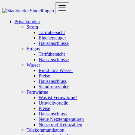
Privatkunden
Strom
Tarifübersicht
Eigenerzeuger
Hausanschlüsse
Erdgas
Tarifübersicht
Hausanschlüsse
Wasser
Rund ums Wasser
Preise
Hausanschluss
Standrohrzähler
Fernwärme
Was ist Fernwärme?
Umweltvorteile
Preise
Hausanschluss
Neue Netztemperaturen
Netze und Kennzahlen
Telekommunikation