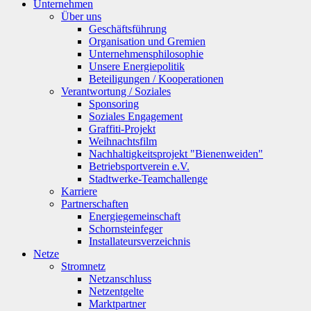
Unternehmen
Über uns
Geschäftsführung
Organisation und Gremien
Unternehmensphilosophie
Unsere Energiepolitik
Beteiligungen / Kooperationen
Verantwortung / Soziales
Sponsoring
Soziales Engagement
Graffiti-Projekt
Weihnachtsfilm
Nachhaltigkeitsprojekt "Bienenweiden"
Betriebsportverein e.V.
Stadtwerke-Teamchallenge
Karriere
Partnerschaften
Energiegemeinschaft
Schornsteinfeger
Installateursverzeichnis
Netze
Stromnetz
Netzanschluss
Netzentgelte
Marktpartner