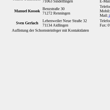
71063 Sindelfingen
E-Mai
Telefo
Benzstraße 30
Manuel Kossok
Mobil
71272 Renningen
Mail:
i
Lehenweiler Neue Straße 32
Telefo
Sven Gerlach
71134 Aidlingen
Fax: 
Auflistung der Schornsteinfeger mit Kontaktdaten