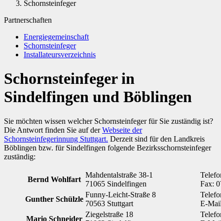
Schornsteinfeger
Partnerschaften
Energiegemeinschaft
Schornsteinfeger
Installateursverzeichnis
Schornsteinfeger in
Sindelfingen und Böblingen
Sie möchten wissen welcher Schornsteinfeger für Sie zuständig ist?
Die Antwort finden Sie auf der
Webseite der
Schornsteinfegerinnung Stuttgart.
Derzeit sind für den Landkreis
Böblingen bzw. für Sindelfingen folgende Bezirksschornsteinfeger
zuständig:
Mahdentalstraße 38-1
Telefo
Bernd Wohlfart
71065 Sindelfingen
Fax: 
Funny-Leicht-Straße 8
Telefo
Gunther Schülzle
70563 Stuttgart
E-Mai
Ziegelstraße 18
Telefo
Mario Schneider