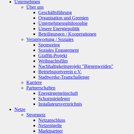
Unternehmen
Über uns
Geschäftsführung
Organisation und Gremien
Unternehmensphilosophie
Unsere Energiepolitik
Beteiligungen / Kooperationen
Verantwortung / Soziales
Sponsoring
Soziales Engagement
Graffiti-Projekt
Weihnachtsfilm
Nachhaltigkeitsprojekt "Bienenweiden"
Betriebsportverein e.V.
Stadtwerke-Teamchallenge
Karriere
Partnerschaften
Energiegemeinschaft
Schornsteinfeger
Installateursverzeichnis
Netze
Stromnetz
Netzanschluss
Netzentgelte
Marktpartner