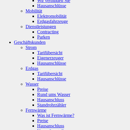
Wir verbinden Sie
Hausanschlüsse
Mobilität
Elektromobilität
Erdgasfahrzeuge
Dienstleistungen
Contracting
Parken
Geschäftskunden
Strom
Tarifübersicht
Eigenerzeuger
Hausanschlüsse
Erdgas
Tarifübersicht
Hausanschlüsse
Wasser
Preise
Rund ums Wasser
Hausanschluss
Standrohrzähler
Fernwärme
Was ist Fernwärme?
Preise
Hausanschluss