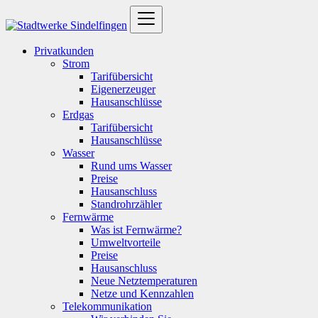
Privatkunden
Strom
Tarifübersicht
Eigenerzeuger
Hausanschlüsse
Erdgas
Tarifübersicht
Hausanschlüsse
Wasser
Rund ums Wasser
Preise
Hausanschluss
Standrohrzähler
Fernwärme
Was ist Fernwärme?
Umweltvorteile
Preise
Hausanschluss
Neue Netztemperaturen
Netze und Kennzahlen
Telekommunikation