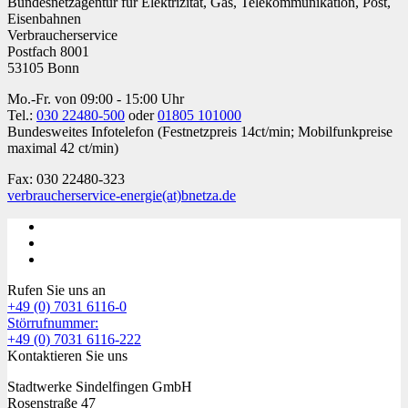
Bundesnetzagentur für Elektrizität, Gas, Telekommunikation, Post,
Eisenbahnen
Verbraucherservice
Postfach 8001
53105 Bonn
Mo.-Fr. von 09:00 - 15:00 Uhr
Tel.:
030 22480-500
oder
01805 101000
Bundesweites Infotelefon (Festnetzpreis 14ct/min; Mobilfunkpreise
maximal 42 ct/min)
Fax: 030 22480-323
verbraucherservice-energie
(at)
bnetza.de
Rufen Sie uns an
+49 (0) 7031 6116-0
Störrufnummer:
+49 (0) 7031 6116-222
Kontaktieren Sie uns
Stadtwerke Sindelfingen GmbH
Rosenstraße 47