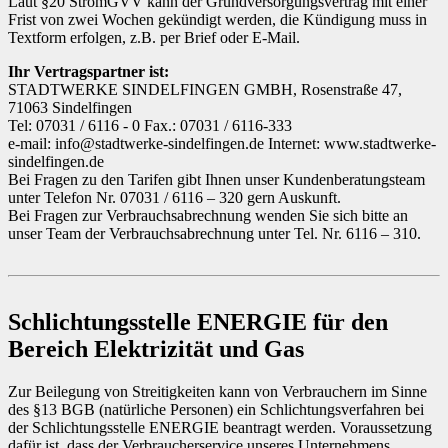
Laut §20 StromGVV kann der Grundversorgungsvertrag mit einer
Frist von zwei Wochen gekündigt werden, die Kündigung muss in
Textform erfolgen, z.B. per Brief oder E-Mail.
Ihr Vertragspartner ist:
STADTWERKE SINDELFINGEN GMBH, Rosenstraße 47,
71063 Sindelfingen
Tel: 07031 / 6116 - 0 Fax.: 07031 / 6116-333
e-mail: info@stadtwerke-sindelfingen.de Internet: www.stadtwerke-
sindelfingen.de
Bei Fragen zu den Tarifen gibt Ihnen unser Kundenberatungsteam
unter Telefon Nr. 07031 / 6116 – 320 gern Auskunft.
Bei Fragen zur Verbrauchsabrechnung wenden Sie sich bitte an
unser Team der Verbrauchsabrechnung unter Tel. Nr. 6116 – 310.
Schlichtungsstelle ENERGIE für den
Bereich Elektrizität und Gas
Zur Beilegung von Streitigkeiten kann von Verbrauchern im Sinne
des §13 BGB (natürliche Personen) ein Schlichtungsverfahren bei
der Schlichtungsstelle ENERGIE beantragt werden. Voraussetzung
dafür ist, dass der Verbraucherservice unseres Unternehmens