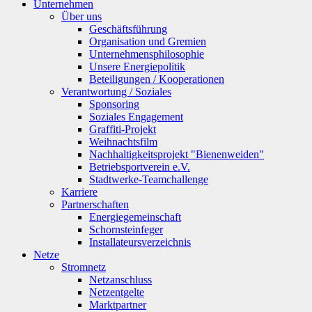
Unternehmen
Über uns
Geschäftsführung
Organisation und Gremien
Unternehmensphilosophie
Unsere Energiepolitik
Beteiligungen / Kooperationen
Verantwortung / Soziales
Sponsoring
Soziales Engagement
Graffiti-Projekt
Weihnachtsfilm
Nachhaltigkeitsprojekt "Bienenweiden"
Betriebsportverein e.V.
Stadtwerke-Teamchallenge
Karriere
Partnerschaften
Energiegemeinschaft
Schornsteinfeger
Installateursverzeichnis
Netze
Stromnetz
Netzanschluss
Netzentgelte
Marktpartner