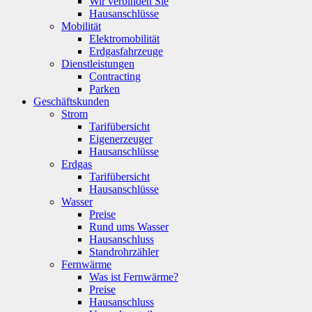
Wir verbinden Sie
Hausanschlüsse
Mobilität
Elektromobilität
Erdgasfahrzeuge
Dienstleistungen
Contracting
Parken
Geschäftskunden
Strom
Tarifübersicht
Eigenerzeuger
Hausanschlüsse
Erdgas
Tarifübersicht
Hausanschlüsse
Wasser
Preise
Rund ums Wasser
Hausanschluss
Standrohrzähler
Fernwärme
Was ist Fernwärme?
Preise
Hausanschluss