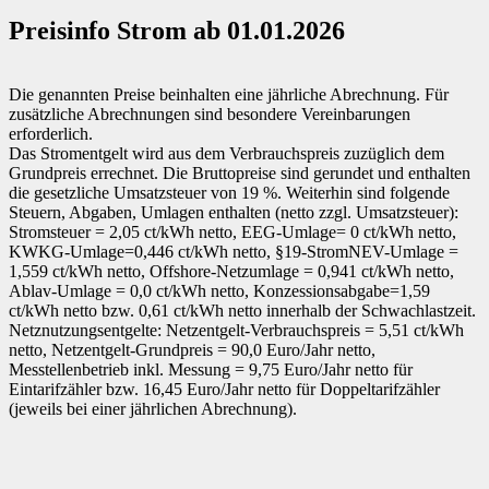
Preisinfo Strom ab 01.01.2026
Die genannten Preise beinhalten eine jährliche Abrechnung. Für
zusätzliche Abrechnungen sind besondere Vereinbarungen
erforderlich.
Das Stromentgelt wird aus dem Verbrauchspreis zuzüglich dem
Grundpreis errechnet. Die Bruttopreise sind gerundet und enthalten
die gesetzliche Umsatzsteuer von 19 %. Weiterhin sind folgende
Steuern, Abgaben, Umlagen enthalten (netto zzgl. Umsatzsteuer):
Stromsteuer = 2,05 ct/kWh netto, EEG-Umlage= 0 ct/kWh netto,
KWKG-Umlage=0,446 ct/kWh netto, §19-StromNEV-Umlage =
1,559 ct/kWh netto, Offshore-Netzumlage = 0,941 ct/kWh netto,
Ablav-Umlage = 0,0 ct/kWh netto, Konzessionsabgabe=1,59
ct/kWh netto bzw. 0,61 ct/kWh netto innerhalb der Schwachlastzeit.
Netznutzungsentgelte: Netzentgelt-Verbrauchspreis = 5,51 ct/kWh
netto, Netzentgelt-Grundpreis = 90,0 Euro/Jahr netto,
Messtellenbetrieb inkl. Messung = 9,75 Euro/Jahr netto für
Eintarifzähler bzw. 16,45 Euro/Jahr netto für Doppeltarifzähler
(jeweils bei einer jährlichen Abrechnung).