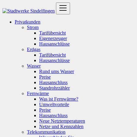
Privatkunden
Strom
Tarifübersicht
Eigenerzeuger
Hausanschlüsse
Erdgas
Tarifübersicht
Hausanschlüsse
Wasser
Rund ums Wasser
Preise
Hausanschluss
Standrohrzähler
Fernwärme
Was ist Fernwärme?
Umweltvorteile
Preise
Hausanschluss
Neue Netztemperaturen
Netze und Kennzahlen
Telekommunikation