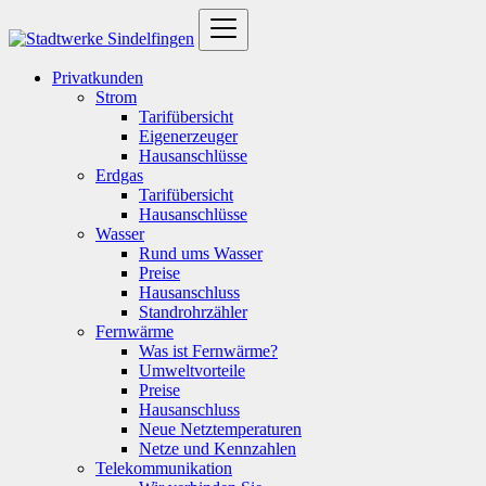
Privatkunden
Strom
Tarifübersicht
Eigenerzeuger
Hausanschlüsse
Erdgas
Tarifübersicht
Hausanschlüsse
Wasser
Rund ums Wasser
Preise
Hausanschluss
Standrohrzähler
Fernwärme
Was ist Fernwärme?
Umweltvorteile
Preise
Hausanschluss
Neue Netztemperaturen
Netze und Kennzahlen
Telekommunikation