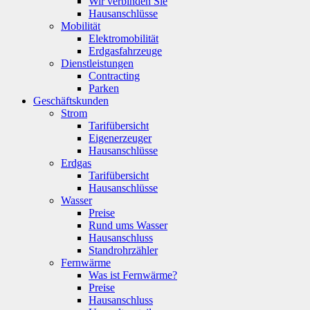
Wir verbinden Sie
Hausanschlüsse
Mobilität
Elektromobilität
Erdgasfahrzeuge
Dienstleistungen
Contracting
Parken
Geschäftskunden
Strom
Tarifübersicht
Eigenerzeuger
Hausanschlüsse
Erdgas
Tarifübersicht
Hausanschlüsse
Wasser
Preise
Rund ums Wasser
Hausanschluss
Standrohrzähler
Fernwärme
Was ist Fernwärme?
Preise
Hausanschluss