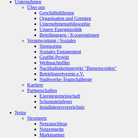
Unternehmen
Über uns
Geschäftsführung
Organisation und Gremien
Unternehmensphilosophie
Unsere Energiepolitik
Beteiligungen / Kooperationen
Verantwortung / Soziales
Sponsoring
Soziales Engagement
Graffiti-Projekt
Weihnachtsfilm
Nachhaltigkeitsprojekt "Bienenweiden"
Betriebsportverein e.V.
Stadtwerke-Teamchallenge
Karriere
Partnerschaften
Energiegemeinschaft
Schornsteinfeger
Installateursverzeichnis
Netze
Stromnetz
Netzanschluss
Netzentgelte
Marktpartner