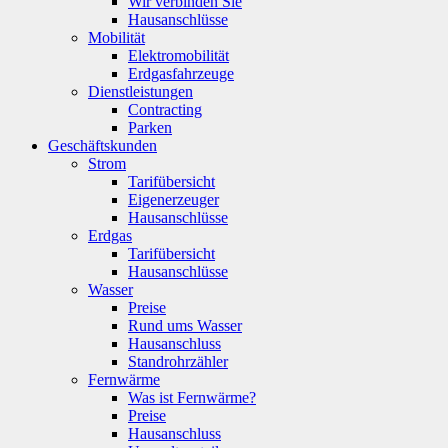
Wir verbinden Sie
Hausanschlüsse
Mobilität
Elektromobilität
Erdgasfahrzeuge
Dienstleistungen
Contracting
Parken
Geschäftskunden
Strom
Tarifübersicht
Eigenerzeuger
Hausanschlüsse
Erdgas
Tarifübersicht
Hausanschlüsse
Wasser
Preise
Rund ums Wasser
Hausanschluss
Standrohrzähler
Fernwärme
Was ist Fernwärme?
Preise
Hausanschluss