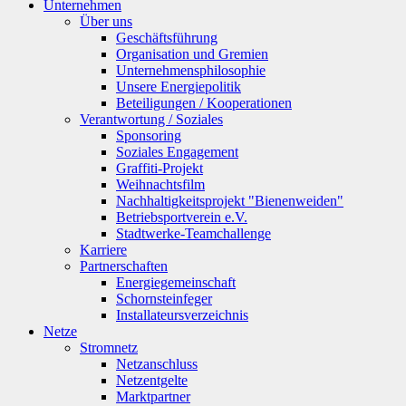
Unternehmen
Über uns
Geschäftsführung
Organisation und Gremien
Unternehmensphilosophie
Unsere Energiepolitik
Beteiligungen / Kooperationen
Verantwortung / Soziales
Sponsoring
Soziales Engagement
Graffiti-Projekt
Weihnachtsfilm
Nachhaltigkeitsprojekt "Bienenweiden"
Betriebsportverein e.V.
Stadtwerke-Teamchallenge
Karriere
Partnerschaften
Energiegemeinschaft
Schornsteinfeger
Installateursverzeichnis
Netze
Stromnetz
Netzanschluss
Netzentgelte
Marktpartner