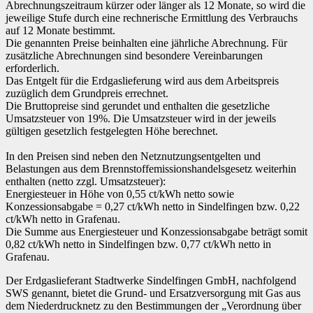
Abrechnungszeitraum kürzer oder länger als 12 Monate, so wird die
jeweilige Stufe durch eine rechnerische Ermittlung des Verbrauchs
auf 12 Monate bestimmt.
Die genannten Preise beinhalten eine jährliche Abrechnung. Für
zusätzliche Abrechnungen sind besondere Vereinbarungen
erforderlich.
Das Entgelt für die Erdgaslieferung wird aus dem Arbeitspreis
zuzüglich dem Grundpreis errechnet.
Die Bruttopreise sind gerundet und enthalten die gesetzliche
Umsatzsteuer von 19%. Die Umsatzsteuer wird in der jeweils
gültigen gesetzlich festgelegten Höhe berechnet.
In den Preisen sind neben den Netznutzungsentgelten und
Belastungen aus dem Brennstoffemissionshandelsgesetz weiterhin
enthalten (netto zzgl. Umsatzsteuer):
Energiesteuer in Höhe von 0,55 ct/kWh netto sowie
Konzessionsabgabe = 0,27 ct/kWh netto in Sindelfingen bzw. 0,22
ct/kWh netto in Grafenau.
Die Summe aus Energiesteuer und Konzessionsabgabe beträgt somit
0,82 ct/kWh netto in Sindelfingen bzw. 0,77 ct/kWh netto in
Grafenau.
Der Erdgaslieferant Stadtwerke Sindelfingen GmbH, nachfolgend
SWS genannt, bietet die Grund- und Ersatzversorgung mit Gas aus
dem Niederdrucknetz zu den Bestimmungen der „Verordnung über