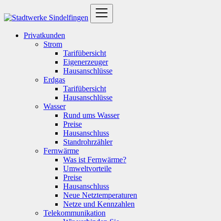
Privatkunden
Strom
Tarifübersicht
Eigenerzeuger
Hausanschlüsse
Erdgas
Tarifübersicht
Hausanschlüsse
Wasser
Rund ums Wasser
Preise
Hausanschluss
Standrohrzähler
Fernwärme
Was ist Fernwärme?
Umweltvorteile
Preise
Hausanschluss
Neue Netztemperaturen
Netze und Kennzahlen
Telekommunikation