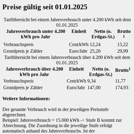
Preise gültig seit 01.01.2025
Tarifübersicht bei einem Jahresverbrauch unter 4.200 kWh seit dem
01.01.2025
Jahresverbrauch unter 4.200
Einheit
Netto (o.
Brutto
kWh pro Jahr
Erdgas-St.)
1
Verbrauchspreis
Cent/kWh
12,24
15,22
Grundpreis je Zähler
Euro/Jahr
25,20
29,99
Tarifübersicht bei einem Jahresverbrauch über 4.200 kWh seit dem
01.01.2025
Jahresverbrauch über 4.200
Einheit
Netto (o.
1
Brutto
kWh pro Jahr
Erdgas-St.)
Verbrauchspreis
Cent/kWh
9,34
11,77
Grundpreis je Zähler
Euro/Jahr
147,00
174,93
Weitere Informationen:
Der gesamte Verbrauch wird in der jeweiligen Preisstufe
abgerechnet.
Beispiel: Jahresverbrauch = 15.000 kWh -> Stufe B kommt zur
Abrechnung. Die Zuordnung in die jeweilige Stufe erfolgt
automatisch anhand des Jahresverbrauchs. Ist der